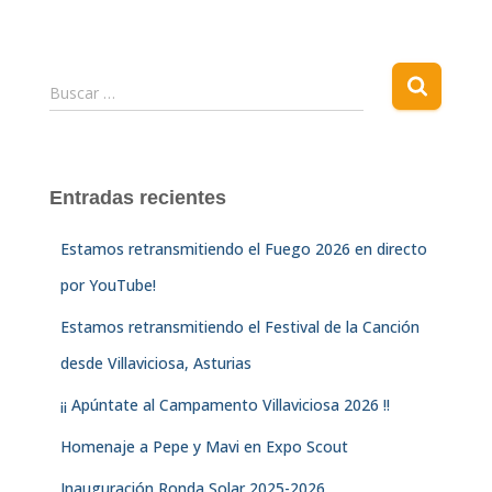
B
Buscar …
u
s
c
a
Entradas recientes
r
:
Estamos retransmitiendo el Fuego 2026 en directo
por YouTube!
Estamos retransmitiendo el Festival de la Canción
desde Villaviciosa, Asturias
¡¡ Apúntate al Campamento Villaviciosa 2026 !!
Homenaje a Pepe y Mavi en Expo Scout
Inauguración Ronda Solar 2025-2026