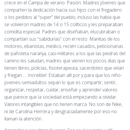
crece en el Campa de verano: Pasión. Madres jóvenes que
comparten la dedicación hacia sus hijos con el fregadero
o los pedidos al “super” del pueblo, incluso las había que
se volvieron madres de 14 o 15 colíticos y les preparaban
comidita especial. Padres que diseñaban, elucubraban o
compartían sus “sabidurías” con el resto. Manitas de los
motores, ebanistas, médico, recién casados, peticionarias
de pañoleta naranja, casi-militares a los que las piedras del
camino les saludan, madres que vienen los pocos días que
tienen libres, policías, fisioterapeuta, sacerdotes que velan
y friegan….. Increible!. Estaban allí por y para que los niño-
jovenes-semiadultos sepan lo que es compartir, sentir,
organizar, respetar, cuidar, enseñar y aprender valores
que parece que la sociedad está empezando a olvidar.
Valores intangibles que no tienen marca. No son de Nike,
ni de Carolina Herrera y desgraciadamente por eso no
llaman la atención.