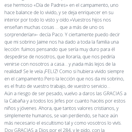
ese hermoso «Día de Padres» en el campamento, uno
hace balance de lo vivido, y se deja enriquecer en su
interior por todo lo visto y oído.»Vuestros hijos nos
enseñan muchas cosas … que a más de uno os
sorprenderían»- decía Paco. Y ciertamente puedo decir
que mi sobrino Jaime nos ha dado a toda la familia una
lección: fuimos pensando que sería muy duro para él
despedirse de nosotros, que lloraría, que nos pediría
venirse con nosotros a casa… y ¡nada más lejos de la
realidad! Se le veía ¡FELIZ! Como si hubiera vivido siempre
en el campamento.Pero la lección que nos da mi sobrino,
es el fruto de vuestro trabajo, de vuestro servicio…
Aún a riesgo de ser pesado, vuelvo a daros las GRACIAS a
la Cabaña y a todos los Jefes por cuanto hacéis por estos
niños y jóvenes. Ahora, que tantos valores cristianos, y
simplemente humanos, se van perdiendo, se hace aún
más necesario el escultismo tal y como vosotros lo vivís.
Doy GRACIAS a Dios por el 284, y le pido, con la