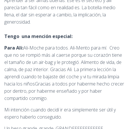
Aprender a ser almas buenas. Ese es el secreto y allí
parecía tan fácil como en realidad es. La botella medio
llena, el dar sin esperar a cambio, la implicación, la
generosidad.
Tengo una mención especial:
Para Ali:
Ali-Moche para todos. Ali-Mento para mí. Creo
que no se rompió más al caerse porque su corazón tiene
el tamaño de un air-bag y le protegió. Alimento de vida, de
calma, de paz interior. Gracias Ali. La primera lección la
aprendí cuando te bajaste del coche y vi tu mirada limpia
hacia los niños­­­­­­­­­­­­­­­Gracias a todos por haberme hecho crecer
por dentro, por haberme enseñado y por haber
compartido conmigo.
Mi intención cuando decidí ir era simplemente ser útil y
espero haberlo conseguido.
Un beso grande, grande, GRANDEEEEEEEEEEEE .