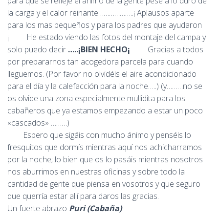
para que se refleje el ánimo de la gente pese a lo duro de
la carga y el calor reinante………………..¡ Aplausos aparte
para los mas pequeños y para los padres que ayudaron
¡ He estado viendo las fotos del montaje del campa y
solo puedo decir
…..¡BIEN HECHO¡
Gracias a todos
por prepararnos tan acogedora parcela para cuando
lleguemos. (Por favor no olvidéis el aire acondicionado
para el día y la calefacción para la noche…..) (y………no se
os olvide una zona especialmente mullidita para los
cabañeros que ya estamos empezando a estar un poco
«cascados» ………)
Espero que sigáis con mucho ánimo y penséis lo
fresquitos que dormís mientras aquí nos achicharramos
por la noche; lo bien que os lo pasáis mientras nosotros
nos aburrimos en nuestras oficinas y sobre todo la
cantidad de gente que piensa en vosotros y que seguro
que querría estar allí para daros las gracias.
Un fuerte abrazo
Puri (Cabaña)