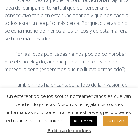
Esta es nuestra pequeña contribución a la magnifica
idea del campamento virtual que por tercer año
consecutivo tan bien está funcionando y que nos hace a
todos estar un poquito más cerca. Porque, quieras o no,
se echa mucho de menos a los chicos y de esta manera
se hace más llevadero.
Por las fotos publicadas hemos podido comprobar
que el sitio elegido, aunque pille a un tirito realmente
merece la pena (esperemos que no llueva demasiado?).
También nos ha encantado la foto de la invasión de
aparcamiento en la parada para comer del viaje. La pena
Un estereotipo de los scouts norteamericanos es que van
es no poder ver la cara de perplejidad de algún conductor
vendiendo galletas. Nosotros te regalamos cookies
cuando llegase a aparcar?
informáticas sólo por entrar en nuestra web, pero puedes
rechazarlas si no las quieres.
RECHAZAR
ACEPTAR
Bueno, quedan solo cuatro días para que podamos ir
Política de cookies
por allí, pero creo que se nos van a hacer largos. Será