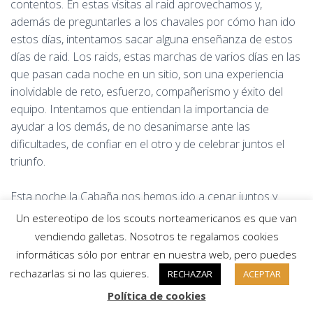
contentos. En estas visitas al raid aprovechamos y,
además de preguntarles a los chavales por cómo han ido
estos días, intentamos sacar alguna enseñanza de estos
días de raid. Los raids, estas marchas de varios días en las
que pasan cada noche en un sitio, son una experiencia
inolvidable de reto, esfuerzo, compañerismo y éxito del
equipo. Intentamos que entiendan la importancia de
ayudar a los demás, de no desanimarse ante las
dificultades, de confiar en el otro y de celebrar juntos el
triunfo.
Esta noche la Cabaña nos hemos ido a cenar juntos y
después, ya de noche, hemos visitado la cascada de
Un estereotipo de los scouts norteamericanos es que van
Broto. Esperábamos encontrarla iluminada pero estaba a
vendiendo galletas. Nosotros te regalamos cookies
oscuras, así que más que verla la hemos «intuido». Eso sí,
informáticas sólo por entrar en nuestra web, pero puedes
la hemos intuído muy bonita…
rechazarlas si no las quieres.
RECHAZAR
ACEPTAR
Política de cookies
Mañana vuelven a campamento los lobatos y las tropas.