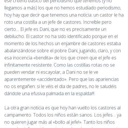
ese criterio básico del periodismo que tenemos (y no
llegamos a más) los que no hemos estudiado periodismo,
hoy hay que decir que tenemos una noticia: un castor le ha
roto una costilla a un jefe de castores. Increíble pero
cierto… El jefe es Dani, que no es precisamente un
debilucho. El castor no ha sido identificado porque en el
momento de los hechos un enjambre de castores estaba
abalanzándose sobre el pobre Dani, jugando, claro, y con
esa inocencia «bendita» de los que creen que el jefe es
infinitamente resistente. Como las costillas rotas no se
pueden vendar ni escayolar, a Dani no se le ve
aparentemente «accidentado». Pero que las apariencias
no os engañen: si le véis el día de padres, no le saludéis
dándole una efusiva palmada en la espalda!!!
La otra gran noticia es que hoy han vuelto los castores al
campamento. Todos los niños están sanos. Los jefes… ya
no quieren jugar más al «bollo al jefe!». Tanto los niños