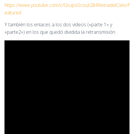
https://www.youtube.com/c/GrupoScout284ReinadelCielo/f
eatured
Y también los enlaces a los dos vídeos («parte 1» y
«parte2») en los que quedó dividida la retransmisión.