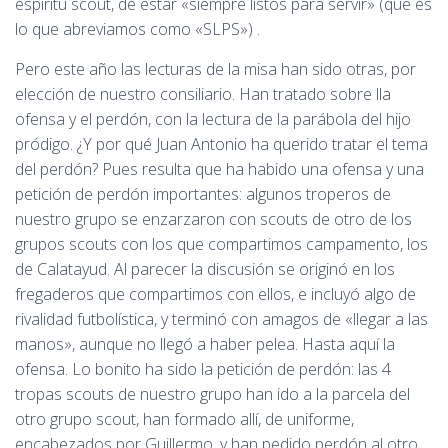
espíritu scout, de estar «siempre listos para servir» (que es
lo que abreviamos como «SLPS») .
Pero este año las lecturas de la misa han sido otras, por
elección de nuestro consiliario. Han tratado sobre lla
ofensa y el perdón, con la lectura de la parábola del hijo
pródigo. ¿Y por qué Juan Antonio ha querido tratar el tema
del perdón? Pues resulta que ha habido una ofensa y una
petición de perdón importantes: algunos troperos de
nuestro grupo se enzarzaron con scouts de otro de los
grupos scouts con los que compartimos campamento, los
de Calatayud. Al parecer la discusión se originó en los
fregaderos que compartimos con ellos, e incluyó algo de
rivalidad futbolística, y terminó con amagos de «llegar a las
manos», aunque no llegó a haber pelea. Hasta aquí la
ofensa. Lo bonito ha sido la petición de perdón: las 4
tropas scouts de nuestro grupo han ido a la parcela del
otro grupo scout, han formado allí, de uniforme,
encabezados por Guillermo, y han pedido perdón al otro