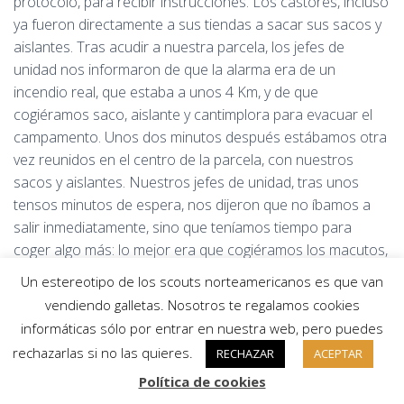
protocolo, para recibir instrucciones. Los castores, incluso
ya fueron directamente a sus tiendas a sacar sus sacos y
aislantes. Tras acudir a nuestra parcela, los jefes de
unidad nos informaron de que la alarma era de un
incendio real, que estaba a unos 4 Km, y de que
cogiéramos saco, aislante y cantimplora para evacuar el
campamento. Unos dos minutos después estábamos otra
vez reunidos en el centro de la parcela, con nuestros
sacos y aislantes. Nuestros jefes de unidad, tras unos
tensos minutos de espera, nos dijeron que no íbamos a
salir inmediatamente, sino que teníamos tiempo para
coger algo más: lo mejor era que cogiéramos los macutos,
metiendo en ellos lo que consideráramos más necesario o
Un estereotipo de los scouts norteamericanos es que van
valioso, y con la idea de que podríamos tener que evacuar
vendiendo galletas. Nosotros te regalamos cookies
en unos minutos. Esto nos costó algo más: ya no era
informáticas sólo por entrar en nuestra web, pero puedes
coger saco y aislante, sino decidir qué meter en el macuto.
rechazarlas si no las quieres.
RECHAZAR
ACEPTAR
Y, después de hacerlo, miramos lo que quedaba en la
Política de cookies
tienda pensando que quizás sería la última vez que