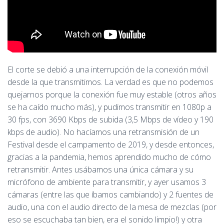
El corte se debió a una interrupción de la conexión móvil
desde la que transmitimos. La verdad es que no podemos
quejarnos porque la conexión fue muy estable (otros años
se ha caído mucho más), y pudimos transmitir en 1080p a
30 fps, con 3690 Kbps de subida (3,5 Mbps de vídeo y 190
kbps de audio). No hacíamos una retransmisión de un
Festival desde el campamento de 2019, y desde entonces,
gracias a la pandemia, hemos aprendido mucho de cómo
retransmitir. Antes usábamos una única cámara y su
micrófono de ambiente para transmitir, y ayer usamos 3
cámaras (entre las que íbamos cambiando) y 2 fuentes de
audio, una con el audio directo de la mesa de mezclas (por
eso se escuchaba tan bien, era el sonido limpio!) y otra