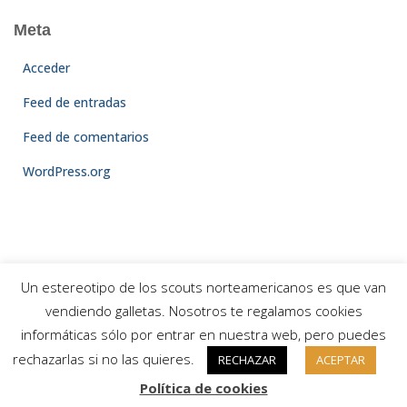
Meta
Acceder
Feed de entradas
Feed de comentarios
WordPress.org
Un estereotipo de los scouts norteamericanos es que van
vendiendo galletas. Nosotros te regalamos cookies
POLÍTICA DE PROTECCIÓN DE DATOS Y PRIVACIDAD
informáticas sólo por entrar en nuestra web, pero puedes
rechazarlas si no las quieres.
RECHAZAR
ACEPTAR
Hestia | Desarrollado por
ThemeIsle
Política de cookies