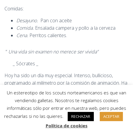
Comidas:
Desayuno.
Pan con aceite
Comida.
Ensalada campera y pollo a la cerveza
Cena.
Perritos calientes.
“
Una vida sin examen no merece ser vivida”
_ Sócrates _
Hoy ha sido un día muy especial. Intenso, bullicioso,
programado al milímetro por la comisión de animación. Ha
sido el día de familias y para remate hemos tenido el
Un estereotipo de los scouts norteamericanos es que van
Festival, Festiclan, como lo llamamos aquí ya que lo
vendiendo galletas. Nosotros te regalamos cookies
prepara el Clan.
informáticas sólo por entrar en nuestra web, pero puedes
rechazarlas si no las quieres.
El día de “padres” siempre es una oportunidad para ver in
RECHAZAR
ACEPTAR
situ donde habéis dejado a vuestros hijos. Es un día en el
Política de cookies
que los padres pueden recibir de los scouters un feed